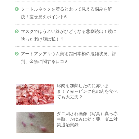
タートルネックを着ると太って見える悩みを解
決！痩せ見えポイント6
マスクでほうれい線がひどくなる悲劇続出！鏡に
映った老け顔は私！？
アートアクアリウム美術館日本橋の混雑状況、評
判、金魚に関する口コミ
豚肉を加熱したのに赤いま
ま！？赤～ピンク色の肉を食べ
ても大丈夫？
ダニ刺され画像（写真）真っ赤
⇒跡、かゆみに効く薬、ダニ対
策退治実録