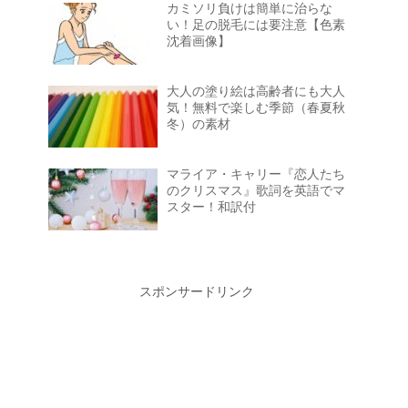
カミソリ負けは簡単に治らな
い！足の脱毛には要注意【色素
沈着画像】
大人の塗り絵は高齢者にも大人
気！無料で楽しむ季節（春夏秋
冬）の素材
マライア・キャリー『恋人たち
のクリスマス』歌詞を英語でマ
スター！和訳付
スポンサードリンク