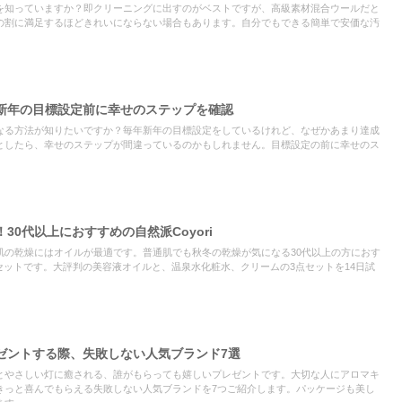
を知っていますか？即クリーニングに出すのがベストですが、高級素材混合ウールだと
の割に満足するほどきれいにならない場合もあります。自分でもできる簡単で安価な汚
新年の目標設定前に幸せのステップを確認
なる方法が知りたいですか？毎年新年の目標設定をしているけれど、なぜかあまり達成
としたら、幸せのステップが間違っているのかもしれません。目標設定の前に幸せのス
30代以上におすすめの自然派Coyori
肌の乾燥にはオイルが最適です。普通肌でも秋冬の乾燥が気になる30代以上の方におす
アルセットです。大評判の美容液オイルと、温泉水化粧水、クリームの3点セットを14日試
ゼントする際、失敗しない人気ブランド7選
とやさしい灯に癒される、誰がもらっても嬉しいプレゼントです。大切な人にアロマキ
きっと喜んでもらえる失敗しない人気ブランドを7つご紹介します。パッケージも美し