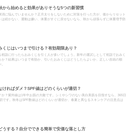
秋から始めると効果がありそうな5つの新習慣
解消に悩んでいませんか？正月太りをしないために対策を行った方が、後からリセット
トは続かない、運動は嫌い、体重がすぐに戻せないなら、秋から頑張らずに体重増予防
おみくじはいつまで引ける？有効期限あり？
る初詣に行ったらおみくじを引く人が多いでしょう。新年の運試しとして初詣でおみく
うか？結果はいつまで有効か、引いたおみくじはどうしたらよいか、正しい吉凶の順
か。
なければダメ？SPF値はどのくらいが適切？
か？紫外線は1年中お肌の大敵です。シミやシワのない美白美肌を目指すなら、365日
切です。秋冬はSPF数値はどのくらいが適切か、春夏と異なるスキンケアの注意点は
どうする？自分でできる簡単で安価な落とし方