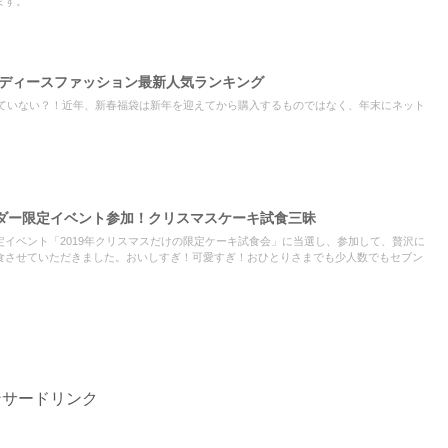
ます。
レディースファッション最新人気ランキング
していない？！近年、新春福袋は新年を迎えてから購入するものではなく、年末にネット
ダー限定イベント参加！クリスマスケーキ試食三昧
イベント「2019年クリスマスだけの限定ケーキ試食会」に当選し、参加して、贅沢に
食させていただきました。おいしすぎ！可愛すぎ！おひとりさまでも少人数でもセブン
！
ンサードリンク