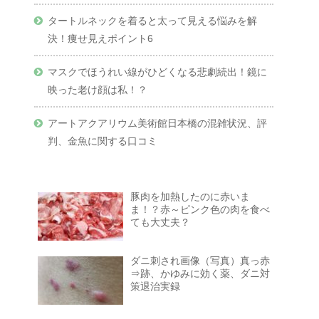
タートルネックを着ると太って見える悩みを解
決！痩せ見えポイント6
マスクでほうれい線がひどくなる悲劇続出！鏡に
映った老け顔は私！？
アートアクアリウム美術館日本橋の混雑状況、評
判、金魚に関する口コミ
豚肉を加熱したのに赤いま
ま！？赤～ピンク色の肉を食べ
ても大丈夫？
ダニ刺され画像（写真）真っ赤
⇒跡、かゆみに効く薬、ダニ対
策退治実録