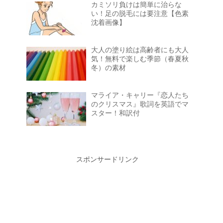
カミソリ負けは簡単に治らな
い！足の脱毛には要注意【色素
沈着画像】
大人の塗り絵は高齢者にも大人
気！無料で楽しむ季節（春夏秋
冬）の素材
マライア・キャリー『恋人たち
のクリスマス』歌詞を英語でマ
スター！和訳付
スポンサードリンク