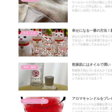
ウールコートの汚れの落とし方
クリーニング代も高いし、値段
れ落としを試してみました。
幸せになる一番の方法！
生活・お金
あなたは今幸せですか？幸せに
できない、幸せを実感できない
テップを確認してみませんか？
乾燥肌にはオイルで潤い！
美容・健康
乾燥肌で悩んでいませんか？お
すめなのがCoyoriのトライ
してみるとどうなる！？
アロマキャンドルをプレ
秋のイベント・話題
アロマキャンドルは素敵な香り
ャンドルをプレゼントする際、