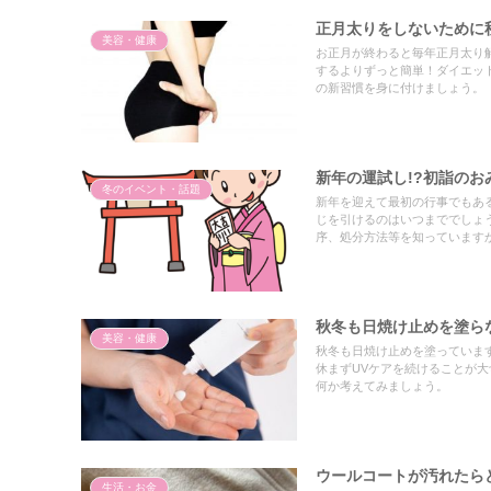
正月太りをしないために
美容・健康
お正月が終わると毎年正月太り
するよりずっと簡単！ダイエッ
の新習慣を身に付けましょう。
新年の運試し!?初詣の
冬のイベント・話題
新年を迎えて最初の行事でもあ
じを引けるのはいつまででしょ
序、処分方法等を知っています
秋冬も日焼け止めを塗ら
美容・健康
秋冬も日焼け止めを塗っています
休まずUVケアを続けることが大
何か考えてみましょう。
ウールコートが汚れたら
生活・お金