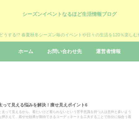
シーズンイベントなるほど生活情報ブログ
?どうする!? 春夏秋冬シーズン毎のイベントや日々の生活を120％楽しむ
ホーム
お問い合わせ先
運営者情報
太って見える悩みを解決！痩せ見えポイント6
と太って見えるから、着たいけど着られないという苦手意識を持つ人は意外と多いよう
を押さえて、着やせ効果が期待できるコーディネートを工夫することで自分に似合う着