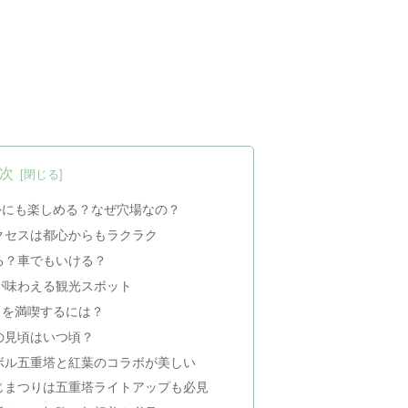
次
外にも楽しめる？なぜ穴場なの？
クセスは都心からもラクラク
る？車でもいける？
が味わえる観光スポット
りを満喫するには？
の見頃はいつ頃？
ボル五重塔と紅葉のコラボが美しい
じまつりは五重塔ライトアップも必見