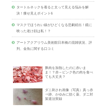
タートルネックを着ると太って見える悩みを解
決！痩せ見えポイント6
マスクでほうれい線がひどくなる悲劇続出！鏡に
映った老け顔は私！？
アートアクアリウム美術館日本橋の混雑状況、評
判、金魚に関する口コミ
豚肉を加熱したのに赤いま
ま！？赤～ピンク色の肉を食べ
ても大丈夫？
ダニ刺され画像（写真）真っ赤
⇒跡、かゆみに効く薬、ダニ対
策退治実録