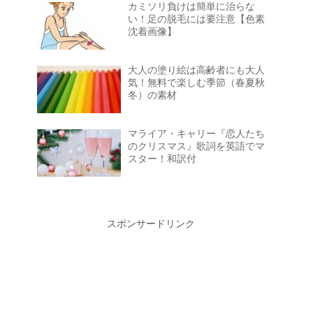
カミソリ負けは簡単に治らな
い！足の脱毛には要注意【色素
沈着画像】
大人の塗り絵は高齢者にも大人
気！無料で楽しむ季節（春夏秋
冬）の素材
マライア・キャリー『恋人たち
のクリスマス』歌詞を英語でマ
スター！和訳付
スポンサードリンク