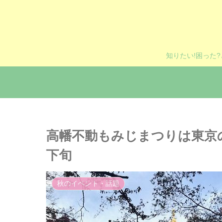
知りたい!困った
高幡不動もみじまつりは東京
下旬
秋のイベント・話題