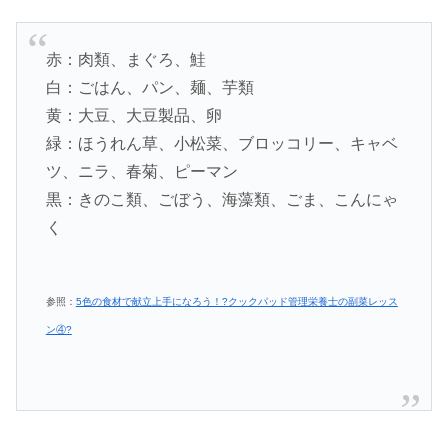
赤：肉類、まぐろ、鮭
白：ごはん、パン、麺、芋類
黄：大豆、大豆製品、卵
緑：ほうれん草、小松菜、ブロッコリー、キャベ
ツ、ニラ、春菊、ピーマン
黒：きのこ類、ごぼう、海藻類、ごま、こんにゃ
く
参照：
5色の食材で献立上手になろう！?クックパッド管理栄養士の副菜レッス
ン④?