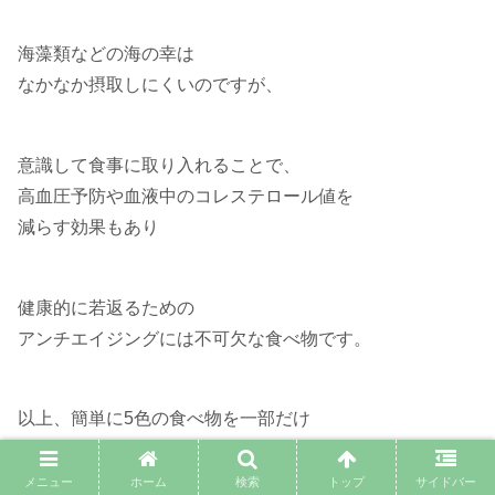
海藻類などの海の幸は
なかなか摂取しにくいのですが、
意識して食事に取り入れることで、
高血圧予防や血液中のコレステロール値を
減らす効果もあり
健康的に若返るための
アンチエイジングには不可欠な食べ物です。
以上、簡単に5色の食べ物を一部だけ
ご紹介しましたが、色別に分けて考えると
わかりやすいですよね？
メニュー
ホーム
検索
トップ
サイドバー