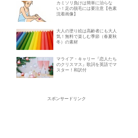
カミソリ負けは簡単に治らな
い！足の脱毛には要注意【色素
沈着画像】
大人の塗り絵は高齢者にも大人
気！無料で楽しむ季節（春夏秋
冬）の素材
マライア・キャリー『恋人たち
のクリスマス』歌詞を英語でマ
スター！和訳付
スポンサードリンク