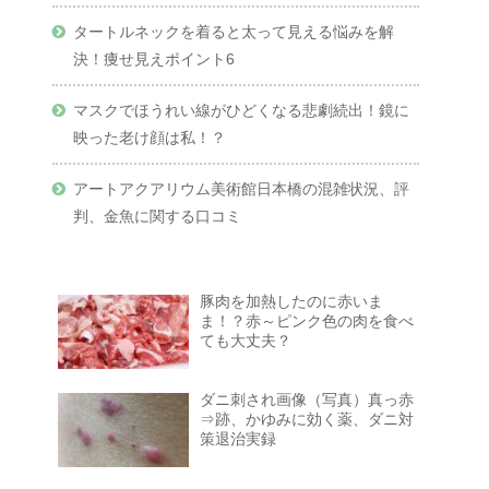
タートルネックを着ると太って見える悩みを解
決！痩せ見えポイント6
マスクでほうれい線がひどくなる悲劇続出！鏡に
映った老け顔は私！？
アートアクアリウム美術館日本橋の混雑状況、評
判、金魚に関する口コミ
豚肉を加熱したのに赤いま
ま！？赤～ピンク色の肉を食べ
ても大丈夫？
ダニ刺され画像（写真）真っ赤
⇒跡、かゆみに効く薬、ダニ対
策退治実録