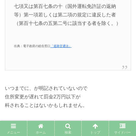
七項又は第百七条の十（国外運転免許証の返納
等）第一項若しくは第二項の規定に違反した者
（第百十七条の五第二号に該当する者を除く。）
出典：電子政府の総合窓口
「道路交通法」
いつまでに、が明記されていないので
住所変更が遅れて罰金2万円以下が
科されることはないかもしれません。
しかし、私のように身分証明書として
メニュー
ホーム
検索
トップ
サイドバー
使用できなかったり、