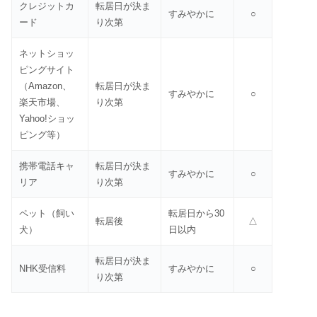
クレジットカ
転居日が決ま
すみやかに
○
ード
り次第
ネットショッ
ピングサイト
（Amazon、
転居日が決ま
すみやかに
○
楽天市場、
り次第
Yahoo!ショッ
ピング等）
携帯電話キャ
転居日が決ま
すみやかに
○
リア
り次第
ペット（飼い
転居日から30
転居後
△
犬）
日以内
転居日が決ま
NHK受信料
すみやかに
○
り次第