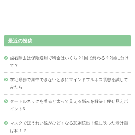
最近の投稿
歯石除去は保険適用で料金はいくら？1回で終わる？2回に分け
て？
在宅勤務で集中できないときにマインドフルネス瞑想を試して
みたら
タートルネックを着ると太って見える悩みを解決！痩せ見えポ
イント6
マスクでほうれい線がひどくなる悲劇続出！鏡に映った老け顔
は私！？