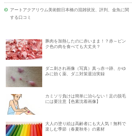
アートアクアリウム美術館日本橋の混雑状況、評判、金魚に関
する口コミ
豚肉を加熱したのに赤いまま！？赤～ピン
ク色の肉を食べても大丈夫？
ダニ刺され画像（写真）真っ赤⇒跡、かゆ
みに効く薬、ダニ対策退治実録
カミソリ負けは簡単に治らない！足の脱毛
には要注意【色素沈着画像】
大人の塗り絵は高齢者にも大人気！無料で
楽しむ季節（春夏秋冬）の素材