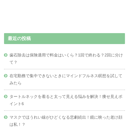
最近の投稿
歯石除去は保険適用で料金はいくら？1回で終わる？2回に分け
て？
在宅勤務で集中できないときにマインドフルネス瞑想を試して
みたら
タートルネックを着ると太って見える悩みを解決！痩せ見えポ
イント6
マスクでほうれい線がひどくなる悲劇続出！鏡に映った老け顔
は私！？