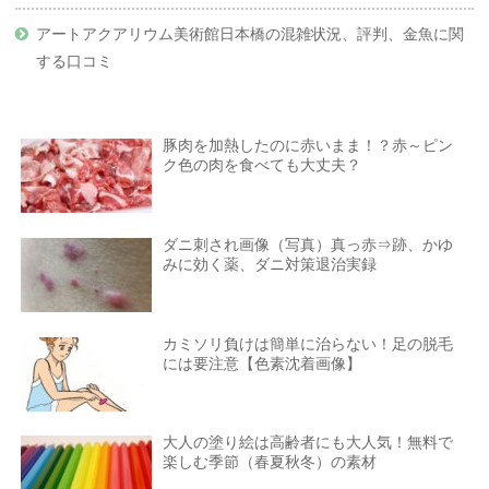
アートアクアリウム美術館日本橋の混雑状況、評判、金魚に関
する口コミ
豚肉を加熱したのに赤いまま！？赤～ピン
ク色の肉を食べても大丈夫？
ダニ刺され画像（写真）真っ赤⇒跡、かゆ
みに効く薬、ダニ対策退治実録
カミソリ負けは簡単に治らない！足の脱毛
には要注意【色素沈着画像】
大人の塗り絵は高齢者にも大人気！無料で
楽しむ季節（春夏秋冬）の素材