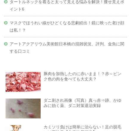
タートルネックを着ると太って見える悩みを解決！痩せ見えポ
イント6
マスクでほうれい線がひどくなる悲劇続出！鏡に映った老け顔
は私！？
アートアクアリウム美術館日本橋の混雑状況、評判、金魚に関
する口コミ
豚肉を加熱したのに赤いまま！？赤～ピン
ク色の肉を食べても大丈夫？
ダニ刺され画像（写真）真っ赤⇒跡、かゆ
みに効く薬、ダニ対策退治実録
カミソリ負けは簡単に治らない！足の脱毛