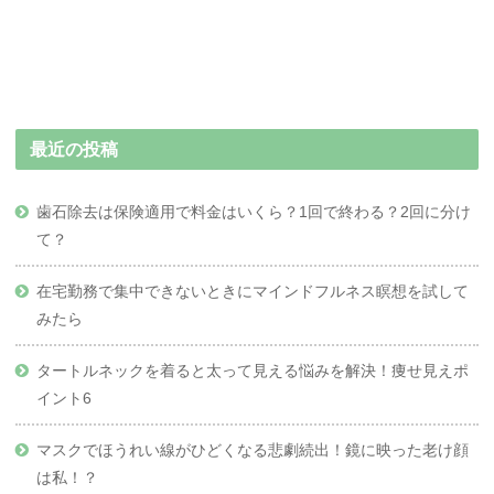
最近の投稿
歯石除去は保険適用で料金はいくら？1回で終わる？2回に分け
て？
在宅勤務で集中できないときにマインドフルネス瞑想を試して
みたら
タートルネックを着ると太って見える悩みを解決！痩せ見えポ
イント6
マスクでほうれい線がひどくなる悲劇続出！鏡に映った老け顔
は私！？