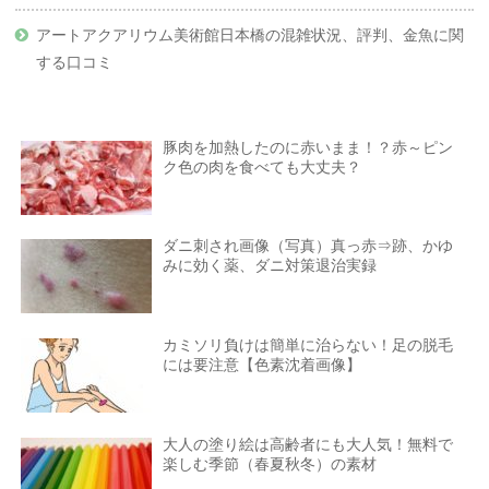
アートアクアリウム美術館日本橋の混雑状況、評判、金魚に関
する口コミ
豚肉を加熱したのに赤いまま！？赤～ピン
ク色の肉を食べても大丈夫？
ダニ刺され画像（写真）真っ赤⇒跡、かゆ
みに効く薬、ダニ対策退治実録
カミソリ負けは簡単に治らない！足の脱毛
には要注意【色素沈着画像】
大人の塗り絵は高齢者にも大人気！無料で
楽しむ季節（春夏秋冬）の素材