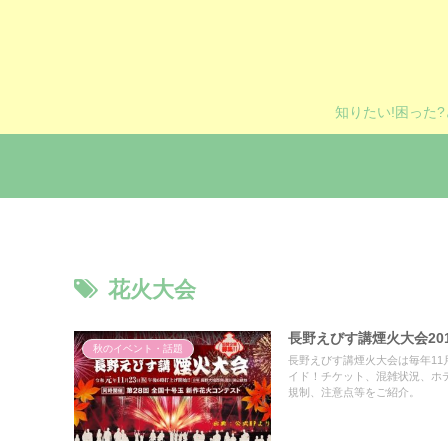
知りたい!困った
花火大会
長野えびす講煙火大会20
秋のイベント・話題
長野えびす講煙火大会は毎年11
イド！チケット、混雑状況、ホ
規制、注意点等をご紹介。