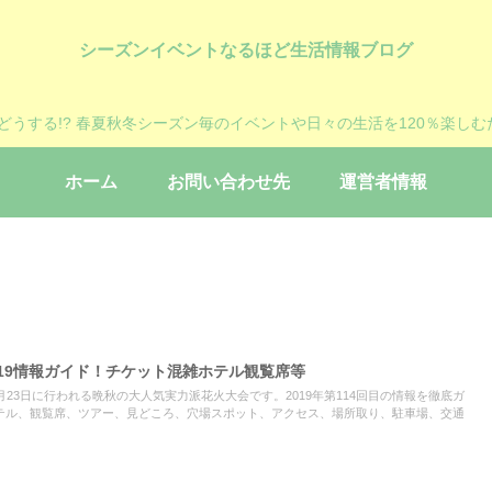
シーズンイベントなるほど生活情報ブログ
?どうする!? 春夏秋冬シーズン毎のイベントや日々の生活を120％楽しむ
ホーム
お問い合わせ先
運営者情報
19情報ガイド！チケット混雑ホテル観覧席等
月23日に行われる晩秋の大人気実力派花火大会です。2019年第114回目の情報を徹底ガ
テル、観覧席、ツアー、見どころ、穴場スポット、アクセス、場所取り、駐車場、交通