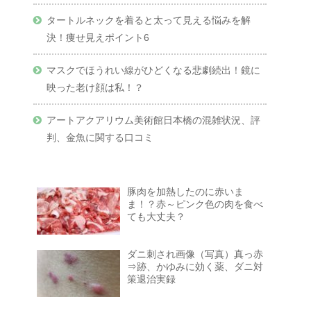
タートルネックを着ると太って見える悩みを解
決！痩せ見えポイント6
マスクでほうれい線がひどくなる悲劇続出！鏡に
映った老け顔は私！？
アートアクアリウム美術館日本橋の混雑状況、評
判、金魚に関する口コミ
豚肉を加熱したのに赤いま
ま！？赤～ピンク色の肉を食べ
ても大丈夫？
ダニ刺され画像（写真）真っ赤
⇒跡、かゆみに効く薬、ダニ対
策退治実録