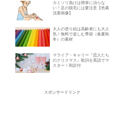
カミソリ負けは簡単に治らな
い！足の脱毛には要注意【色素
沈着画像】
大人の塗り絵は高齢者にも大人
気！無料で楽しむ季節（春夏秋
冬）の素材
マライア・キャリー『恋人たち
のクリスマス』歌詞を英語でマ
スター！和訳付
スポンサードリンク