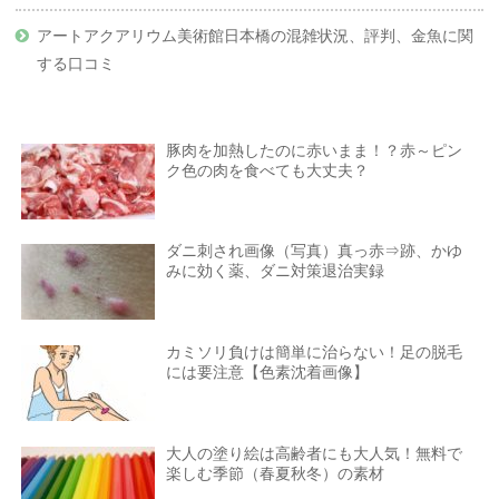
アートアクアリウム美術館日本橋の混雑状況、評判、金魚に関
する口コミ
豚肉を加熱したのに赤いまま！？赤～ピン
ク色の肉を食べても大丈夫？
ダニ刺され画像（写真）真っ赤⇒跡、かゆ
みに効く薬、ダニ対策退治実録
カミソリ負けは簡単に治らない！足の脱毛
には要注意【色素沈着画像】
大人の塗り絵は高齢者にも大人気！無料で
楽しむ季節（春夏秋冬）の素材