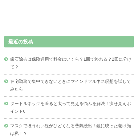
最近の投稿
歯石除去は保険適用で料金はいくら？1回で終わる？2回に分け
て？
在宅勤務で集中できないときにマインドフルネス瞑想を試して
みたら
タートルネックを着ると太って見える悩みを解決！痩せ見えポ
イント6
マスクでほうれい線がひどくなる悲劇続出！鏡に映った老け顔
は私！？