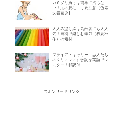
カミソリ負けは簡単に治らな
い！足の脱毛には要注意【色素
沈着画像】
大人の塗り絵は高齢者にも大人
気！無料で楽しむ季節（春夏秋
冬）の素材
マライア・キャリー『恋人たち
のクリスマス』歌詞を英語でマ
スター！和訳付
スポンサードリンク