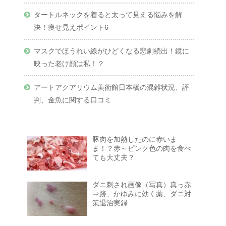
タートルネックを着ると太って見える悩みを解
決！痩せ見えポイント6
マスクでほうれい線がひどくなる悲劇続出！鏡に
映った老け顔は私！？
アートアクアリウム美術館日本橋の混雑状況、評
判、金魚に関する口コミ
豚肉を加熱したのに赤いま
ま！？赤～ピンク色の肉を食べ
ても大丈夫？
ダニ刺され画像（写真）真っ赤
⇒跡、かゆみに効く薬、ダニ対
策退治実録