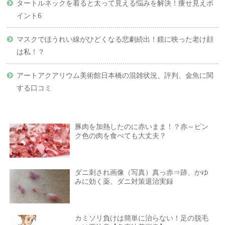
タートルネックを着ると太って見える悩みを解決！痩せ見えポ
イント6
マスクでほうれい線がひどくなる悲劇続出！鏡に映った老け顔
は私！？
アートアクアリウム美術館日本橋の混雑状況、評判、金魚に関
する口コミ
豚肉を加熱したのに赤いまま！？赤～ピン
ク色の肉を食べても大丈夫？
ダニ刺され画像（写真）真っ赤⇒跡、かゆ
みに効く薬、ダニ対策退治実録
カミソリ負けは簡単に治らない！足の脱毛