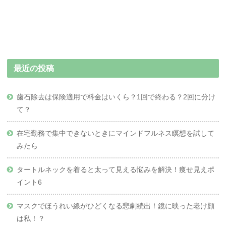
最近の投稿
歯石除去は保険適用で料金はいくら？1回で終わる？2回に分け
て？
在宅勤務で集中できないときにマインドフルネス瞑想を試して
みたら
タートルネックを着ると太って見える悩みを解決！痩せ見えポ
イント6
マスクでほうれい線がひどくなる悲劇続出！鏡に映った老け顔
は私！？