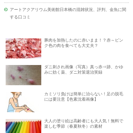
アートアクアリウム美術館日本橋の混雑状況、評判、金魚に関
する口コミ
豚肉を加熱したのに赤いまま！？赤～ピン
ク色の肉を食べても大丈夫？
ダニ刺され画像（写真）真っ赤⇒跡、かゆ
みに効く薬、ダニ対策退治実録
カミソリ負けは簡単に治らない！足の脱毛
には要注意【色素沈着画像】
大人の塗り絵は高齢者にも大人気！無料で
楽しむ季節（春夏秋冬）の素材