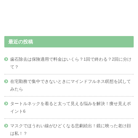
最近の投稿
歯石除去は保険適用で料金はいくら？1回で終わる？2回に分け
て？
在宅勤務で集中できないときにマインドフルネス瞑想を試して
みたら
タートルネックを着ると太って見える悩みを解決！痩せ見えポ
イント6
マスクでほうれい線がひどくなる悲劇続出！鏡に映った老け顔
は私！？