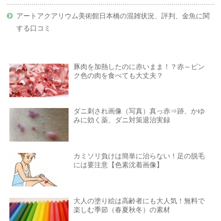
アートアクアリウム美術館日本橋の混雑状況、評判、金魚に関
する口コミ
豚肉を加熱したのに赤いまま！？赤～ピン
ク色の肉を食べても大丈夫？
ダニ刺され画像（写真）真っ赤⇒跡、かゆ
みに効く薬、ダニ対策退治実録
カミソリ負けは簡単に治らない！足の脱毛
には要注意【色素沈着画像】
大人の塗り絵は高齢者にも大人気！無料で
楽しむ季節（春夏秋冬）の素材