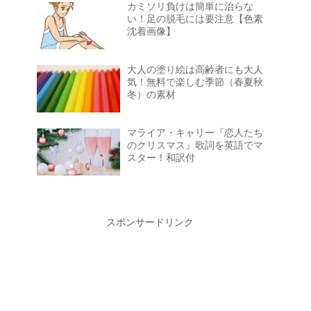
カミソリ負けは簡単に治らな
い！足の脱毛には要注意【色素
沈着画像】
大人の塗り絵は高齢者にも大人
気！無料で楽しむ季節（春夏秋
冬）の素材
マライア・キャリー『恋人たち
のクリスマス』歌詞を英語でマ
スター！和訳付
スポンサードリンク