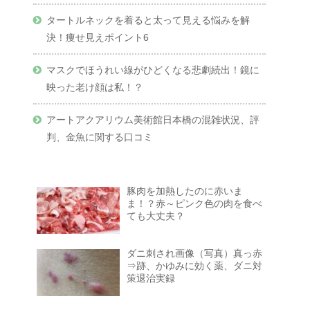
タートルネックを着ると太って見える悩みを解
決！痩せ見えポイント6
マスクでほうれい線がひどくなる悲劇続出！鏡に
映った老け顔は私！？
アートアクアリウム美術館日本橋の混雑状況、評
判、金魚に関する口コミ
豚肉を加熱したのに赤いま
ま！？赤～ピンク色の肉を食べ
ても大丈夫？
ダニ刺され画像（写真）真っ赤
⇒跡、かゆみに効く薬、ダニ対
策退治実録