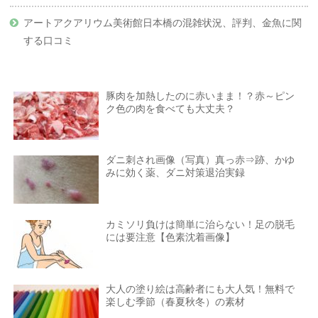
アートアクアリウム美術館日本橋の混雑状況、評判、金魚に関
する口コミ
豚肉を加熱したのに赤いまま！？赤～ピン
ク色の肉を食べても大丈夫？
ダニ刺され画像（写真）真っ赤⇒跡、かゆ
みに効く薬、ダニ対策退治実録
カミソリ負けは簡単に治らない！足の脱毛
には要注意【色素沈着画像】
大人の塗り絵は高齢者にも大人気！無料で
楽しむ季節（春夏秋冬）の素材