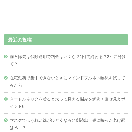
最近の投稿
歯石除去は保険適用で料金はいくら？1回で終わる？2回に分け
て？
在宅勤務で集中できないときにマインドフルネス瞑想を試して
みたら
タートルネックを着ると太って見える悩みを解決！痩せ見えポ
イント6
マスクでほうれい線がひどくなる悲劇続出！鏡に映った老け顔
は私！？