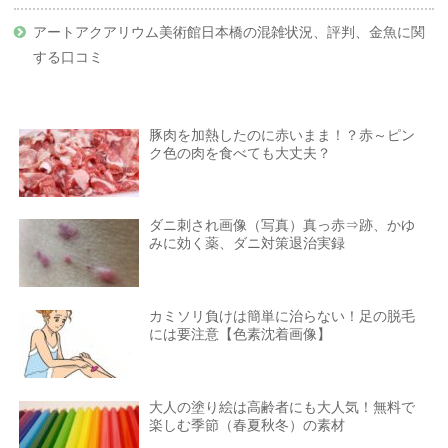
アートアクアリウム美術館日本橋の混雑状況、評判、金魚に関
する口コミ
豚肉を加熱したのに赤いまま！？赤～ピン
ク色の肉を食べても大丈夫？
ダニ刺され画像（写真）真っ赤⇒跡、かゆ
みに効く薬、ダニ対策退治実録
カミソリ負けは簡単に治らない！足の脱毛
には要注意【色素沈着画像】
大人の塗り絵は高齢者にも大人気！無料で
楽しむ季節（春夏秋冬）の素材