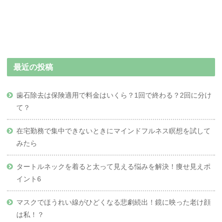
最近の投稿
歯石除去は保険適用で料金はいくら？1回で終わる？2回に分け
て？
在宅勤務で集中できないときにマインドフルネス瞑想を試して
みたら
タートルネックを着ると太って見える悩みを解決！痩せ見えポ
イント6
マスクでほうれい線がひどくなる悲劇続出！鏡に映った老け顔
は私！？