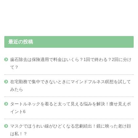
最近の投稿
歯石除去は保険適用で料金はいくら？1回で終わる？2回に分け
て？
在宅勤務で集中できないときにマインドフルネス瞑想を試して
みたら
タートルネックを着ると太って見える悩みを解決！痩せ見えポ
イント6
マスクでほうれい線がひどくなる悲劇続出！鏡に映った老け顔
は私！？