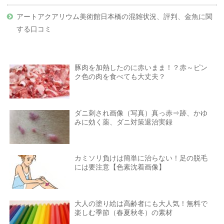
アートアクアリウム美術館日本橋の混雑状況、評判、金魚に関
する口コミ
豚肉を加熱したのに赤いまま！？赤～ピン
ク色の肉を食べても大丈夫？
ダニ刺され画像（写真）真っ赤⇒跡、かゆ
みに効く薬、ダニ対策退治実録
カミソリ負けは簡単に治らない！足の脱毛
には要注意【色素沈着画像】
大人の塗り絵は高齢者にも大人気！無料で
楽しむ季節（春夏秋冬）の素材