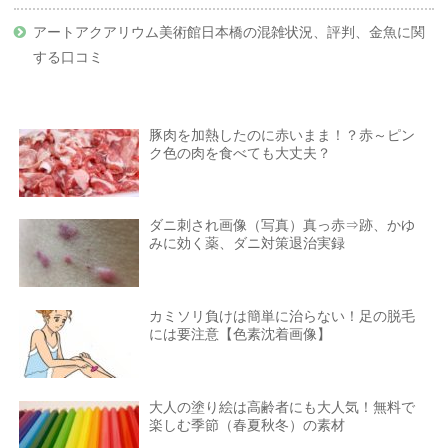
アートアクアリウム美術館日本橋の混雑状況、評判、金魚に関
する口コミ
豚肉を加熱したのに赤いまま！？赤～ピン
ク色の肉を食べても大丈夫？
ダニ刺され画像（写真）真っ赤⇒跡、かゆ
みに効く薬、ダニ対策退治実録
カミソリ負けは簡単に治らない！足の脱毛
には要注意【色素沈着画像】
大人の塗り絵は高齢者にも大人気！無料で
楽しむ季節（春夏秋冬）の素材