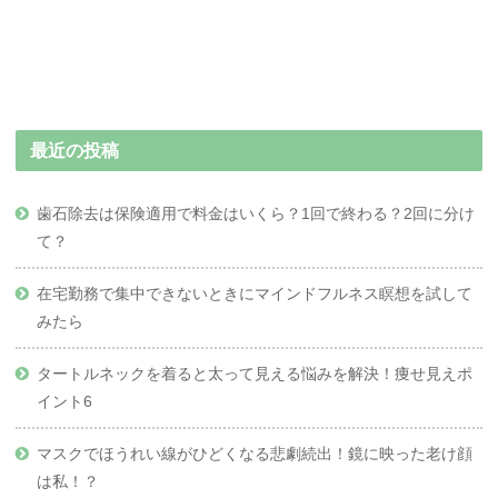
最近の投稿
歯石除去は保険適用で料金はいくら？1回で終わる？2回に分け
て？
在宅勤務で集中できないときにマインドフルネス瞑想を試して
みたら
タートルネックを着ると太って見える悩みを解決！痩せ見えポ
イント6
マスクでほうれい線がひどくなる悲劇続出！鏡に映った老け顔
は私！？